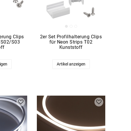
terung Clips
2er Set Profilhalterung Clips
s S02/S03
für Neon Strips T02
ff
Kunststoff
eigen
Artikel anzeigen