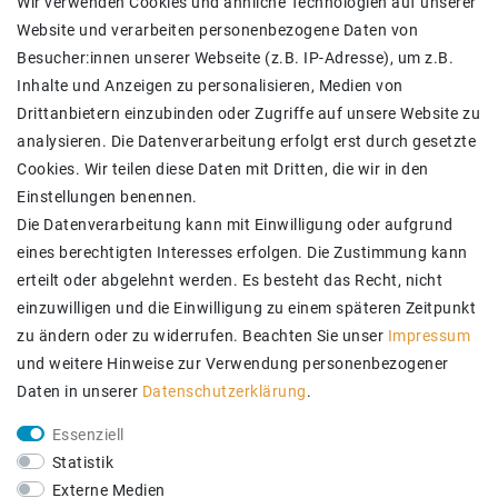
Wir verwenden Cookies und ähnliche Technologien auf unserer
Daten­schutz­erklärung
Website und verarbeiten personenbezogene Daten von
AGB
Besucher:innen unserer Webseite (z.B. IP-Adresse), um z.B.
Barrierefreiheitserklärung
Inhalte und Anzeigen zu personalisieren, Medien von
Kontakt
Drittanbietern einzubinden oder Zugriffe auf unsere Website zu
SICHER BEZAHLEN
analysieren. Die Datenverarbeitung erfolgt erst durch gesetzte
Cookies. Wir teilen diese Daten mit Dritten, die wir in den
Einstellungen benennen.
Die Datenverarbeitung kann mit Einwilligung oder aufgrund
eines berechtigten Interesses erfolgen. Die Zustimmung kann
erteilt oder abgelehnt werden. Es besteht das Recht, nicht
einzuwilligen und die Einwilligung zu einem späteren Zeitpunkt
zu ändern oder zu widerrufen. Beachten Sie unser
Impressum
und weitere Hinweise zur Verwendung personenbezogener
Daten in unserer
Daten­schutz­erklärung
.
ZUVERLÄSSIGE LIEFERUNG
Essenziell
Statistik
Externe Medien