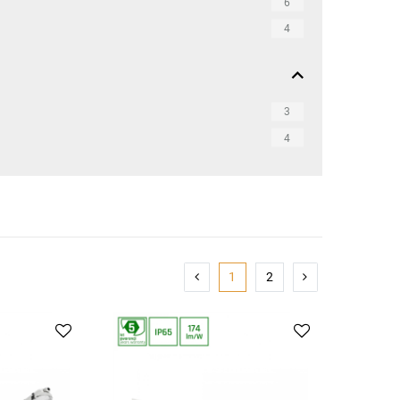
6
4
3
4
1
2