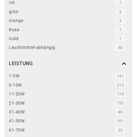
rot
7
grün
5
orange
3
Rosa
1
Gold
1
Leuchtmittel-abhängig
60
LEISTUNG
1-5W
147
6-10W
215
11-20W
170
21-30W
152
31-40W
85
41-50W
101
61-70W
32