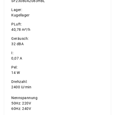
SF23080A2083HBL
Lager:
Kugellager
PLuft:
40,78 m³/h
Geräusch:
32 dBA
I:
0,07 A
Pel:
14 W
Drehzahl:
2400 U/min
Nennspannung
50Hz: 220V
60Hz: 240V